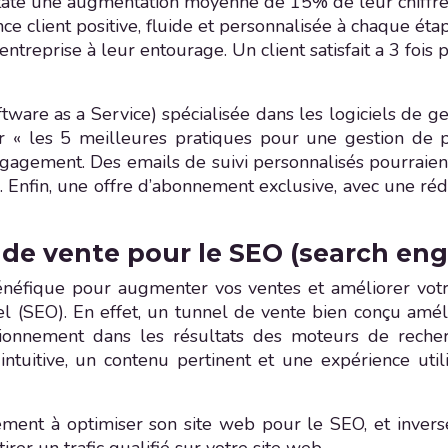
taté une augmentation moyenne de 15% de leur chiffre d
ce client positive, fluide et personnalisée à chaque éta
ntreprise à leur entourage. Un client satisfait a 3 fois
ware as a Service) spécialisée dans les logiciels de g
ur « les 5 meilleures pratiques pour une gestion de pr
ngagement. Des emails de suivi personnalisés pourraient
 Enfin, une offre d’abonnement exclusive, avec une réduc
 de vente pour le SEO (search eng
éfique pour augmenter vos ventes et améliorer votre 
 (SEO). En effet, un tunnel de vente bien conçu amélior
tionnement dans les résultats des moteurs de reche
intuitive, un contenu pertinent et une expérience uti
tement à optimiser son site web pour le SEO, et inve