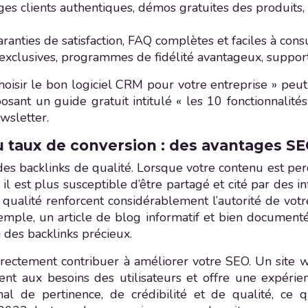
es clients authentiques, démos gratuites des produits, 
aranties de satisfaction, FAQ complètes et faciles à con
exclusives, programmes de fidélité avantageux, support c
oisir le bon logiciel CRM pour votre entreprise » peut a
osant un guide gratuit intitulé « les 10 fonctionnalit
ewsletter.
u taux de conversion : des avantages SE
es backlinks de qualité. Lorsque votre contenu est perç
il est plus susceptible d’être partagé et cité par des i
e qualité renforcent considérablement l’autorité de vo
emple, un article de blog informatif et bien document
i des backlinks précieux.
ectement contribuer à améliorer votre SEO. Un site w
nt aux besoins des utilisateurs et offre une expérien
l de pertinence, de crédibilité et de qualité, ce 