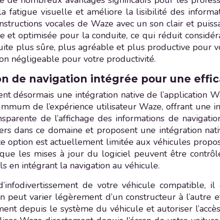
nte de nombreux avantages significatifs pour les profe
a fatigue visuelle et améliore la lisibilité des informa
nstructions vocales de Waze avec un son clair et puissa
ue et optimisée pour la conduite, ce qui réduit considér
uite plus sûre, plus agréable et plus productive pour v
non négligeable pour votre productivité.
on de navigation intégrée pour une effi
nt désormais une intégration native de l’application 
summum de l’expérience utilisateur Waze, offrant une 
parente de l’affichage des informations de navigatio
iers dans ce domaine et proposent une intégration nat
te option est actuellement limitée aux véhicules propos
ue les mises à jour du logiciel peuvent être contrôlé
s en intégrant la navigation au véhicule.
infodivertissement de votre véhicule compatible, il
tion peut varier légèrement d’un constructeur à l’autre 
nt depuis le système du véhicule et autoriser l’accès 