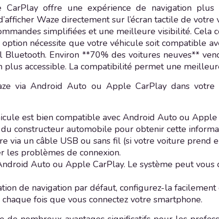
CarPlay offre une expérience de navigation plus in
fficher Waze directement sur l’écran tactile de votre voi
mmandes simplifiées et une meilleure visibilité. Cela co
te option nécessite que votre véhicule soit compatible 
l Bluetooth. Environ **70% des voitures neuves** ve
n plus accessible. La compatibilité permet une meilleure
aze via Android Auto ou Apple CarPlay dans votre v
éhicule est bien compatible avec Android Auto ou Appl
eb du constructeur automobile pour obtenir cette informa
e via un câble USB ou sans fil (si votre voiture prend e
er les problèmes de connexion.
on Android Auto ou Apple CarPlay. Le système peut vous
ation de navigation par défaut, configurez-la facileme
 chaque fois que vous connectez votre smartphone.