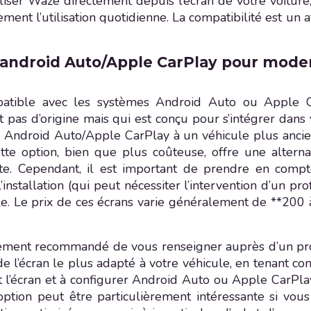
utiliser Waze directement depuis l’écran de votre voitur
ement l’utilisation quotidienne. La compatibilité est un
 android Auto/Apple CarPlay pour modern
atible avec les systèmes Android Auto ou Apple Ca
st pas d’origine mais qui est conçu pour s’intégrer dans
té Android Auto/Apple CarPlay à un véhicule plus ancie
te option, bien que plus coûteuse, offre une altern
te. Cependant, il est important de prendre en compte 
l’installation (qui peut nécessiter l’intervention d’un pr
e. Le prix de ces écrans varie généralement de **200 à
fortement recommandé de vous renseigner auprès d’un prof
de l’écran le plus adapté à votre véhicule, en tenant co
 l’écran et à configurer Android Auto ou Apple CarPlay
option peut être particulièrement intéressante si vous