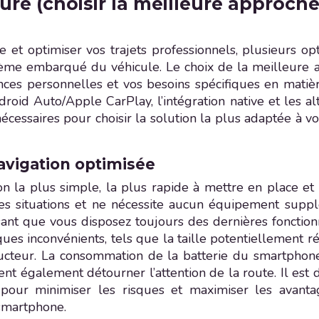
ure (choisir la meilleure approche
t optimiser vos trajets professionnels, plusieurs option
stème embarqué du véhicule. Le choix de la meilleure
nces personnelles et vos besoins spécifiques en matiè
 Android Auto/Apple CarPlay, l’intégration native et les 
 nécessaires pour choisir la solution la plus adaptée à v
avigation optimisée
ion la plus simple, la plus rapide à mettre en place e
des situations et ne nécessite aucun équipement suppl
ssant que vous disposez toujours des dernières fonctionn
 inconvénients, tels que la taille potentiellement rédu
ducteur. La consommation de la batterie du smartpho
ent également détourner l’attention de la route. Il est
our minimiser les risques et maximiser les avanta
 smartphone.