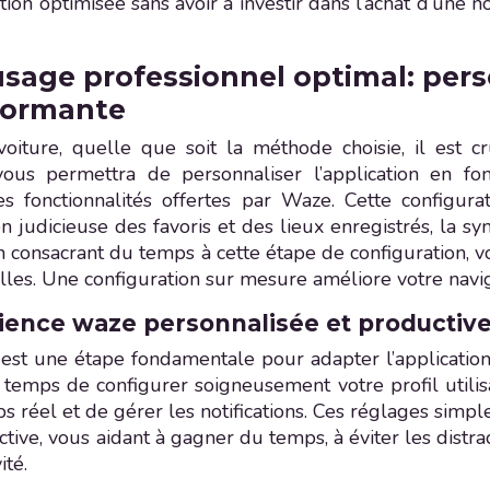
ion optimisée sans avoir à investir dans l’achat d’une
sage professionnel optimal: pers
formante
oiture, quelle que soit la méthode choisie, il est c
ous permettra de personnaliser l’application en fon
es fonctionnalités offertes par Waze. Cette configur
on judicieuse des favoris et des lieux enregistrés, la s
En consacrant du temps à cette étape de configuration, 
les. Une configuration sur mesure améliore votre naviga
ience waze personnalisée et productiv
st une étape fondamentale pour adapter l’application à
 temps de configurer soigneusement votre profil utilis
mps réel et de gérer les notifications. Ces réglages sim
ve, vous aidant à gagner du temps, à éviter les distract
ité.