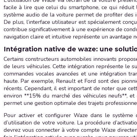
L’utilisation de Waze via l’écran de la voiture prése
facile à lire que celui du smartphone, ce qui réduit l
système audio de la voiture permet de profiter des i
De plus, l’interface utilisateur est spécialement conç
contribue significativement à une expérience de cond
navigation claire et intuitive représente un avantage 
Intégration native de waze: une soluti
Certains constructeurs automobiles innovants propose
de leurs véhicules. Cette intégration représente le 
commandes vocales avancées et une intégration trans
haute. Par exemple, Renault et Ford sont des pionn
récents. Cependant, il est important de noter que cet
environ **15% du marché des véhicules neufs**, et q
permet une gestion optimale des trajets professionnel
Pour activer et configurer Waze dans le système d’
d’utilisation de votre voiture. La procédure d’activa
devrez vous connecter à votre compte Waze directeme