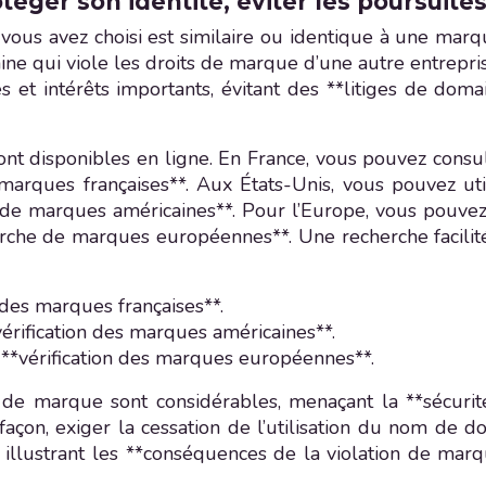
ger son identité, éviter les poursuite
 vous avez choisi est similaire ou identique à une mar
e qui viole les droits de marque d’une autre entrepris
 intérêts importants, évitant des **litiges de domai
 disponibles en ligne. En France, vous pouvez consulte
 marques françaises**. Aux États-Unis, vous pouvez u
 de marques américaines**. Pour l’Europe, vous pouve
herche de marques européennes**. Une recherche facilit
n des marques françaises**.
rification des marques américaines**.
**vérification des marques européennes**.
 de marque sont considérables, menaçant la **sécurité 
façon, exiger la cessation de l’utilisation du nom de
 illustrant les **conséquences de la violation de mar