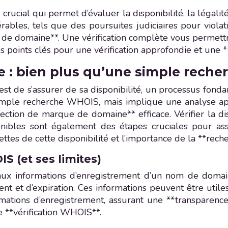
ucial qui permet d’évaluer la disponibilité, la légalité
rables, tels que des poursuites judiciaires pour viol
e domaine**. Une vérification complète vous permettra 
s points clés pour une vérification approfondie et une
e : bien plus qu’une simple rech
t de s’assurer de sa disponibilité, un processus fonda
imple recherche WHOIS, mais implique une analyse appr
tection de marque de domaine** efficace. Vérifier la 
sponibles sont également des étapes cruciales pour 
acettes de cette disponibilité et l’importance de la **r
S (et ses limites)
x informations d’enregistrement d’un nom de domain
nt et d’expiration. Ces informations peuvent être util
nformations d’enregistrement, assurant une **transpa
 **vérification WHOIS**.