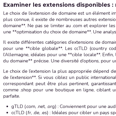
Examiner les extensions disponibles : 
Le choix de l’extension de domaine est un élément impo
plus connue, il existe de nombreuses autres extension
domaine**. Ne pas se limiter au .com et explorer le
une **optimisation du choix de domaine**. Une analyse
Il existe différentes catégories d’extensions de doma
pour une **cible globale**. Les ccTLD (country co
l’Allemagne, idéales pour une **cible locale**. Enfin
du domaine** précise. Une diversité d’options, pour 
Le choix de l’extension la plus appropriée dépend de
de l’extension**. Si vous ciblez un public internation
correspondant peut être plus pertinent, garantissan
comme .shop pour une boutique en ligne, ciblant un *
parfaite.
gTLD (.com, .net, .org) : Conviennent pour une audi
ccTLD (.fr, .de, .es) : Idéales pour cibler un pays s