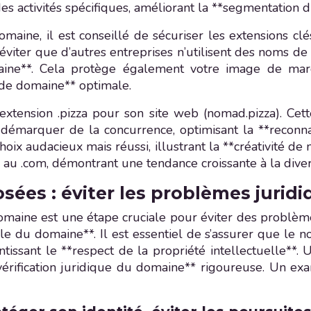
des activités spécifiques, améliorant la **segmentation d
maine, il est conseillé de sécuriser les extensions clé
ter que d’autres entreprises n’utilisent des noms de 
aine**. Cela protège également votre image de mar
 de domaine** optimale.
’extension .pizza pour son site web (nomad.pizza). Ce
se démarquer de la concurrence, optimisant la **recon
 choix audacieux mais réussi, illustrant la **créativit
au .com, démontrant une tendance croissante à la divers
ées : éviter les problèmes juridi
omaine est une étape cruciale pour éviter des problème
le du domaine**. Il est essentiel de s’assurer que le n
rantissant le **respect de la propriété intellectuelle
vérification juridique du domaine** rigoureuse. Un exa