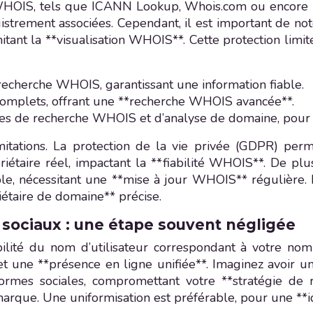
e WHOIS, tels que ICANN Lookup, Whois.com ou encore D
istrement associées. Cependant, il est important de n
mitant la **visualisation WHOIS**. Cette protection limi
recherche WHOIS, garantissant une information fiable.
 complets, offrant une **recherche WHOIS avancée**.
ées de recherche WHOIS et d’analyse de domaine, pour
mitations. La protection de la vie privée (GDPR) per
opriétaire réel, impactant la **fiabilité WHOIS**. De p
ble, nécessitant une **mise à jour WHOIS** régulière. 
iétaire de domaine** précise.
ux sociaux : une étape souvent négligée
nibilité du nom d’utilisateur correspondant à votre n
t une **présence en ligne unifiée**. Imaginez avoir u
ateformes sociales, compromettant votre **stratégie d
 marque. Une uniformisation est préférable, pour une **