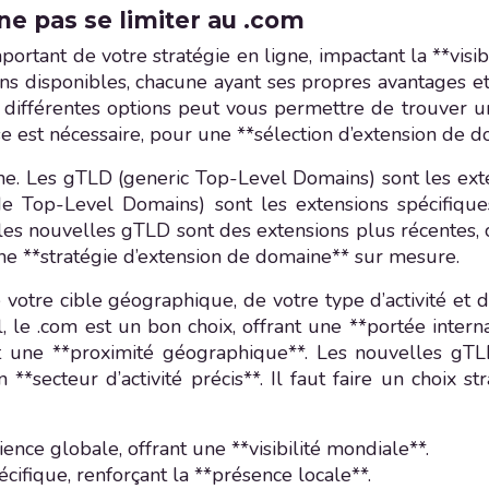
ne pas se limiter au .com
rtant de votre stratégie en ligne, impactant la **visibil
s disponibles, chacune ayant ses propres avantages et 
s différentes options peut vous permettre de trouver 
 est nécessaire, pour une **sélection d’extension de d
ine. Les gTLD (generic Top-Level Domains) sont les exte
de Top-Level Domains) sont les extensions spécifiqu
, les nouvelles gTLD sont des extensions plus récentes
une **stratégie d’extension de domaine** sur mesure.
 votre cible géographique, de votre type d’activité et 
al, le .com est un bon choix, offrant une **portée intern
t une **proximité géographique**. Les nouvelles gTLD
*secteur d’activité précis**. Il faut faire un choix st
ence globale, offrant une **visibilité mondiale**.
pécifique, renforçant la **présence locale**.