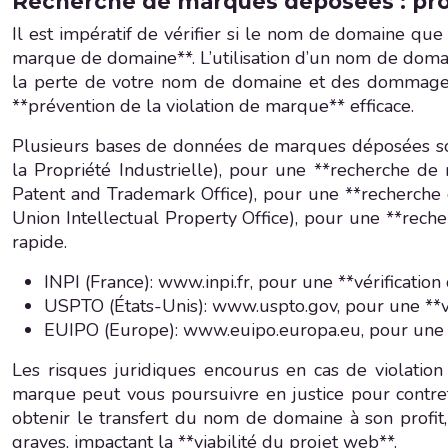
Recherche de marques déposées : proté
Il est impératif de vérifier si le nom de domaine que
marque de domaine**. L’utilisation d’un nom de domain
la perte de votre nom de domaine et des dommages et
**prévention de la violation de marque** efficace.
Plusieurs bases de données de marques déposées sont
la Propriété Industrielle), pour une **recherche de
Patent and Trademark Office), pour une **recherche
Union Intellectual Property Office), pour une **rec
rapide.
INPI (France): www.inpi.fr, pour une **vérificatio
USPTO (États-Unis): www.uspto.gov, pour une **vé
EUIPO (Europe): www.euipo.europa.eu, pour une 
Les risques juridiques encourus en cas de violation
marque peut vous poursuivre en justice pour contre
obtenir le transfert du nom de domaine à son profit,
graves, impactant la **viabilité du projet web**.