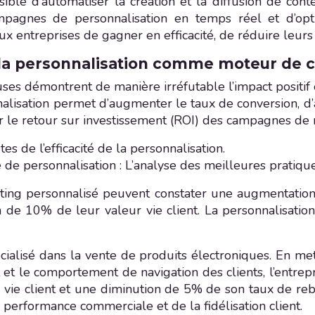
ssible d’automatiser la création et la diffusion de con
ampagnes de personnalisation en temps réel et d’opt
x entreprises de gagner en efficacité, de réduire leurs 
: la personnalisation comme moteur de 
s démontrent de manière irréfutable l’impact positif et 
lisation permet d’augmenter le taux de conversion, d’amél
r le retour sur investissement (ROI) des campagnes de m
es de l’efficacité de la personnalisation.
 de personnalisation : L’analyse des meilleures pratique
eting personnalisé peuvent constater une augmentati
n de 10% de leur valeur vie client. La personnalisatio
écialisé dans la vente de produits électroniques. En 
at et le comportement de navigation des clients, l’entr
vie client et une diminution de 5% de son taux de rebon
 performance commerciale et de la fidélisation client.