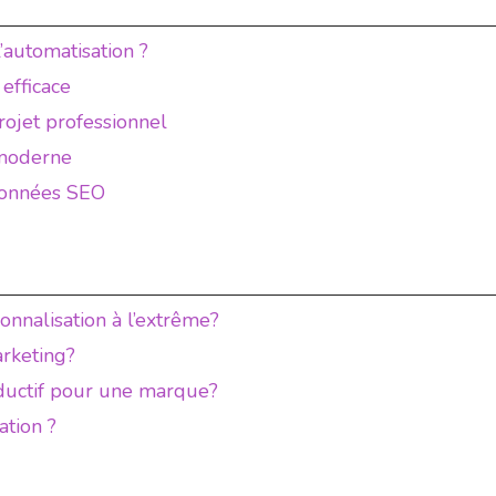
’automatisation ?
efficace
rojet professionnel
 moderne
 données SEO
nnalisation à l’extrême?
arketing?
oductif pour une marque?
ation ?