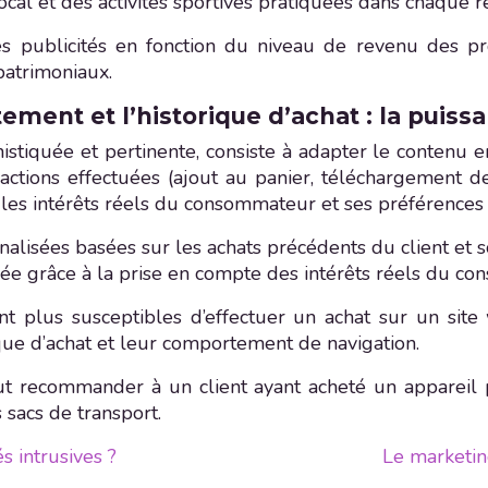
ocal et des activités sportives pratiquées dans chaque r
ses publicités en fonction du niveau de revenu des pr
 patrimoniaux.
ement et l’historique d’achat : la pui
stiquée et pertinente, consiste à adapter le contenu e
 actions effectuées (ajout au panier, téléchargement d
e les intérêts réels du consommateur et ses préférences 
isées basées sur les achats précédents du client et so
isée grâce à la prise en compte des intérêts réels du c
 plus susceptibles d’effectuer un achat sur un sit
ique d’achat et leur comportement de navigation.
t recommander à un client ayant acheté un appareil 
sacs de transport.
s intrusives ?
Le marketin